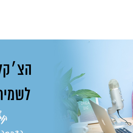
הצ׳קל
לשמיר