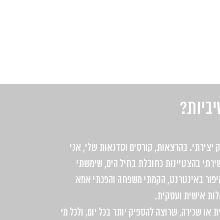
יביות?
 יצירתי. בהרצאות, קורסים וסדנאות שלי, אני
15 השנים האחרונות בהן שירתי בהצטיינות כחובלת בחיל הים, שימשתי
איפור באינטרנט, הקמתי משפחה והפכתי אמא
לות אישית ועסקית.
 או שכירה, שרוצה להספיק יותר בכל יום, ולכל מי