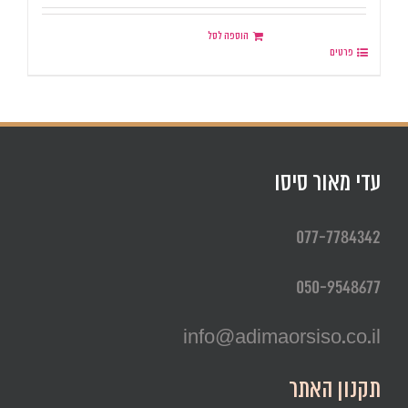
הוספה לסל
פרטים
עדי מאור סיסו
077-7784342
050-9548677
info@adimaorsiso.co.il
תקנון האתר