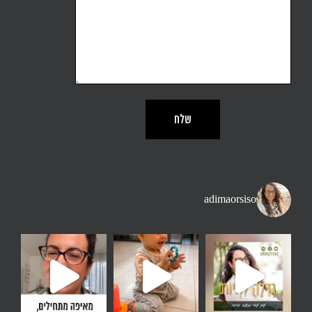
adimaorsiso
ן. יותר זמן בחוץ מאשר
נה זו משפט שאני שומעת הרבה - אני רוצה