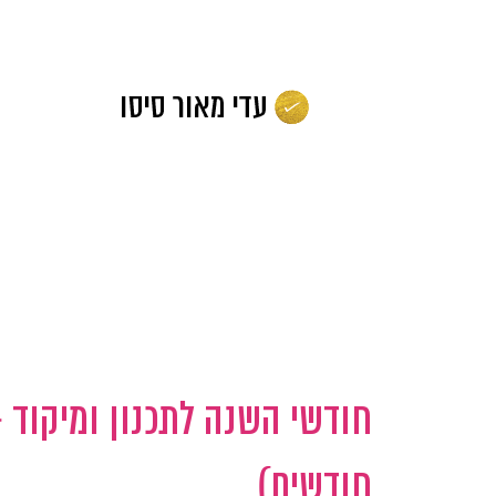
לג
תוכן
חודשים)