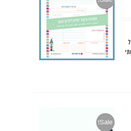
ל
תי
Sale!