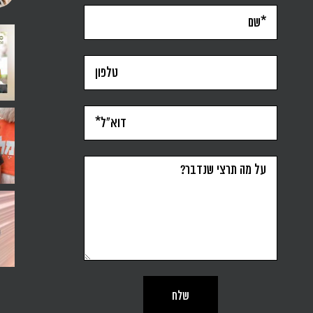
סגרתי את הפודקאסט ״אפקטיבית״ במרץ 2022. יש כאלה ש
תשעה חודשים זו ממש נקודת ציון. יותר 
בתקופה האחרונה זו משפט
ילד על קביים, תינוקת וחום של אוגוסט- אז הלכנו על ח
אני מאמינה שלכל אחת מאיתנו יש מצפן פנ
לא היה לי חלום להיות
סדנה ל-6 נשים, נחשבת הצלחה או לא? זה הרבה או מעט?
יש לי שריטה קשה. שלא לומר או.סי.די. כל קפל בפולדר
שבוע חדש מתחיל ונשאלת הש