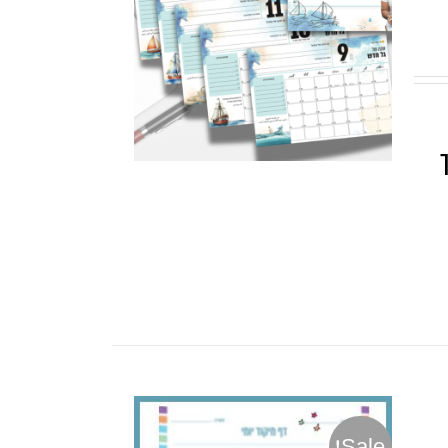
ך
Sale!