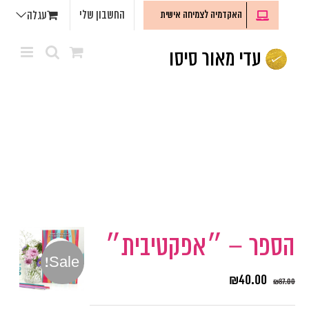
לג
החשבון שלי
האקדמיה לצמיחה אישית
עגלה
תוכן
הספר – ״אפקטיבית״
Sale!
₪
40.00
₪
87.00