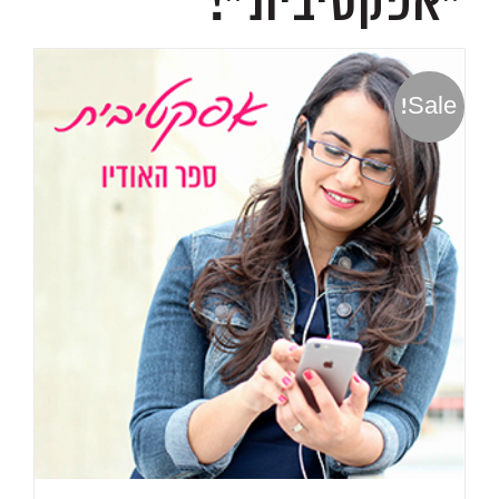
״אפקטיבית״!
Sale!