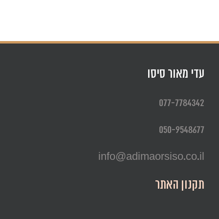
עדי מאור סיסו
077-7784342
050-9548677
info@adimaorsiso.co.il
תקנון האתר