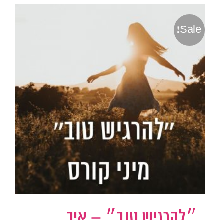
Sale!
״להרגיש טוב״ – איך