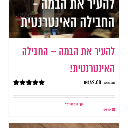
להעיר את הבמה – החבילה
האינטרנטית!
₪
149.00
₪
590.00
דורג
5.00
מתוך 5
הוספה לסל
פרטים