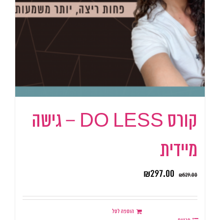
קורס DO LESS – גישה
מיידית
₪
297.00
₪
529.00
הוספה לסל