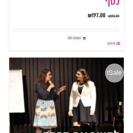
כסף
₪
197.00
₪
555.00
הוספה לסל
פרטים
Sale!