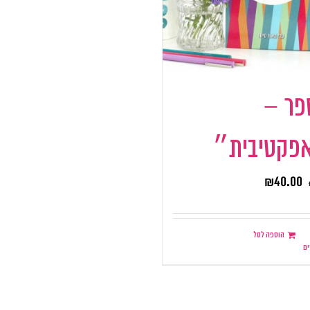
פר –
פקטיבית״
₪
40.00
הוספה לסל
ם