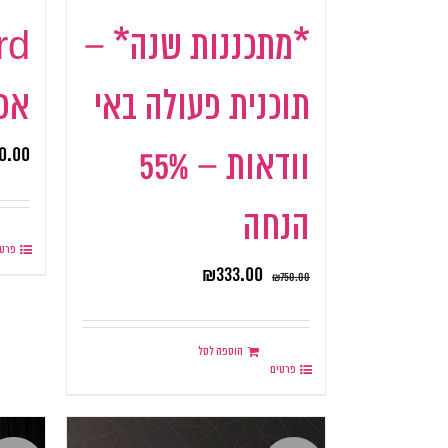
*מתכננות שנה* –
rd
תוכנית פעולה באי
אפק
0.00
וודאות – 55%
הנחה
פרטי
₪
333.00
₪
750.00
הוספה לסל
פרטים