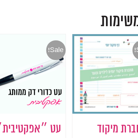
משימות
Sale!
רת מיקוד
עט ״אפקטיבית״