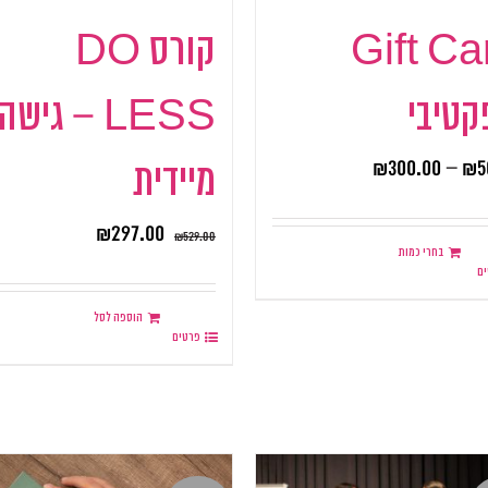
Gift Ca
קורס DO
טיבי
LESS – גישה
₪
300.00
–
₪
5
מיידית
₪
297.00
₪
529.00
בחרי כמות
ם
הוספה לסל
פרטים