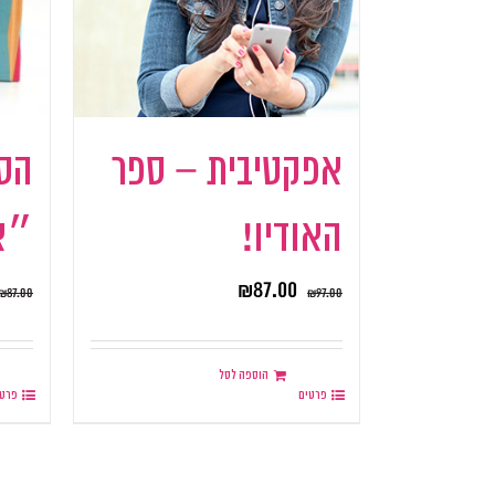
אפקטיבית – ספר
הס
האודיו!
״א
₪
87.00
₪
87.00
₪
97.00
הוספה לסל
פרטים
פרטי
.