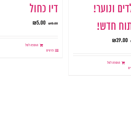
דים ונוער!
דיו כחול
₪
5.00
וח חדש!
₪
10.00
₪
39.00
הוספה לסל
פרטים
הוספה לסל
ם