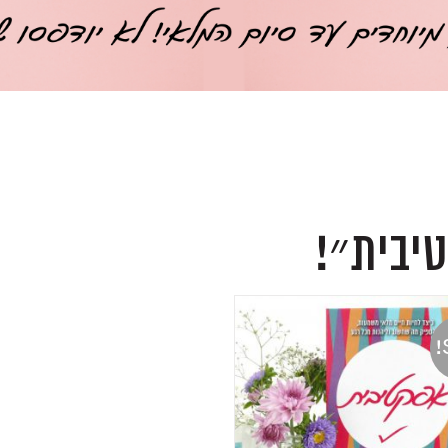
יבית״!