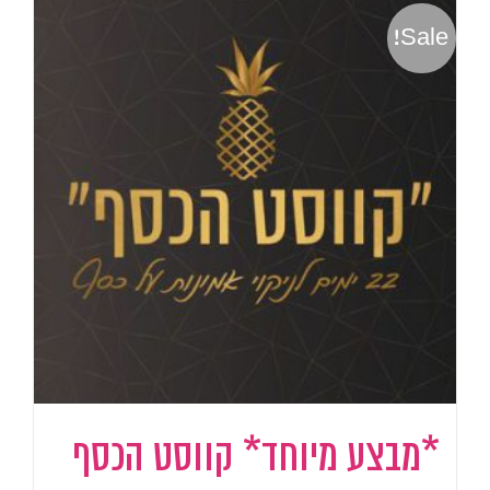
Sale!
*מבצע מיוחד* קווסט הכסף