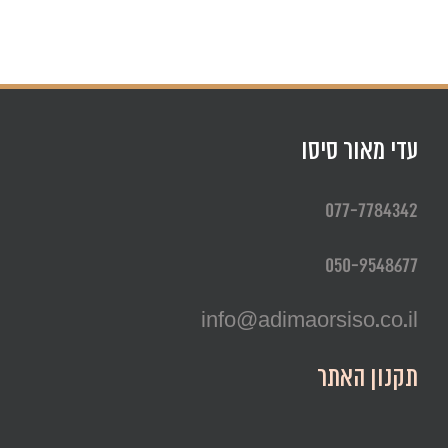
עדי מאור סיסו
077-7784342
050-9548677
info@adimaorsiso.co.il
תקנון האתר