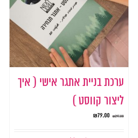
ערכת בניית אתגר אישי ( איך
ליצור קווסט )
₪
79.00
₪
297.00