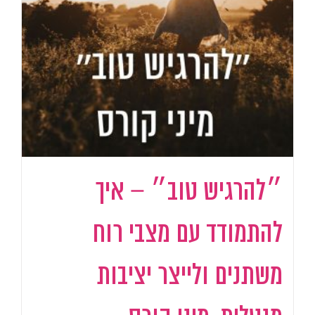
״להרגיש טוב״ – איך
להתמודד עם מצבי רוח
משתנים ולייצר יציבות