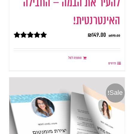
להעיר את הבמה – החבילה
האינטרנטית!
₪
149.00
₪
590.00
דורג
5.00
מתוך 5
הוספה לסל
פרטים
Sale!