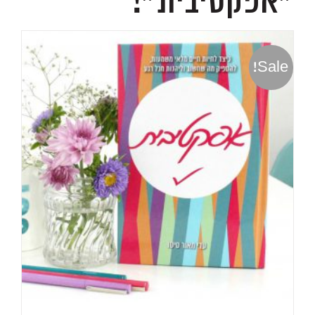
״אפקטיבית״!
Sale!