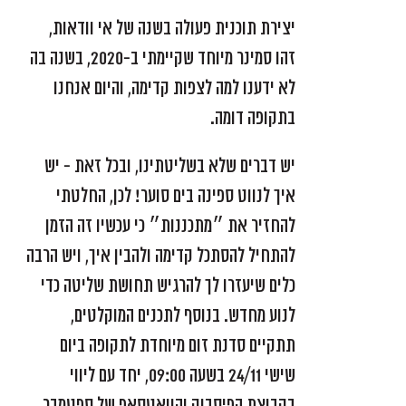
יצירת תוכנית פעולה בשנה של אי וודאות,
זהו סמינר מיוחד שקיימתי ב-2020, בשנה בה
לא ידענו למה לצפות קדימה, והיום אנחנו
בתקופה דומה.
יש דברים שלא בשליטתינו, ובכל זאת - יש
איך לנווט ספינה בים סוער! לכן, החלטתי
להחזיר את ״מתכננות״ כי עכשיו זה הזמן
להתחיל להסתכל קדימה ולהבין איך, ויש הרבה
כלים שיעזרו לך להרגיש תחושת שליטה כדי
לנוע מחדש. בנוסף לתכנים המוקלטים,
תתקיים סדנת זום מיוחדת לתקופה ביום
שישי 24/11 בשעה 09:00, יחד עם ליווי
בקבוצת הפיסבוק והוואטסאפ של ספטמבר