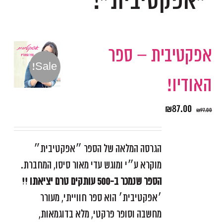
״אפקטיבית״!
אפקטיבית – ספר
Sale!
האודיו!
₪
87.00
₪
97.00
הגרסה המלאה של הספר ״אפקטיבית״
מוקרא ע״י ומוגש עדי מאור סיסו, המחברת.
הספר שנמכר ב-500 עותקים טרם יציאתו !!
׳אפקטיבית׳ הוא ספר חווייתי, מעורר
מחשבה וסופר פרקטי, מלא בדוגמאות,