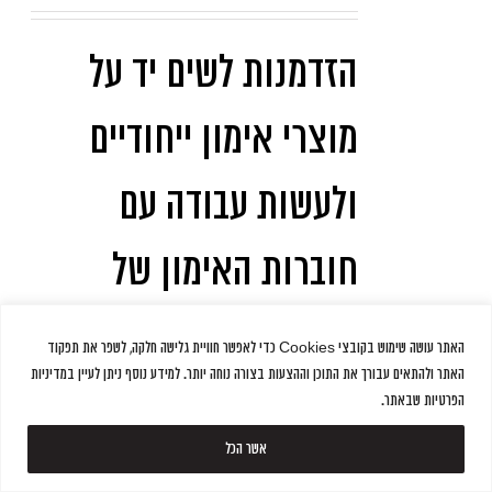
הזדמנות לשים יד על
מוצרי אימון ייחודיים
ולעשות עבודה עם
חוברות האימון של
מועדון ״מומנטום-
האתר עושה שימוש בקובצי Cookies כדי לאפשר חוויית גלישה חלקה, לשפר את תפקוד
האתר ולהתאים עבורך את התוכן וההצעות בצורה נוחה יותר. למידע נוסף ניתן לעיין במדיניות
next level״.
הפרטיות שבאתר.
אשר הכל
ערכת חוברות בתצורת