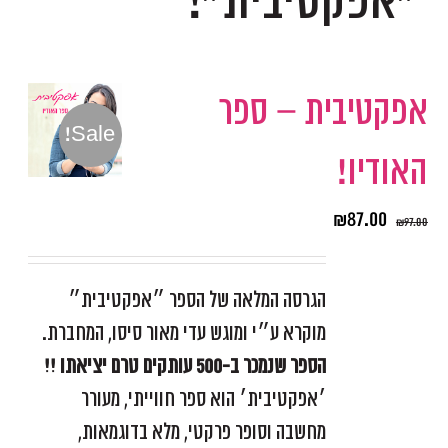
״אפקטיבית״!
אפקטיבית – ספר
Sale!
האודיו!
₪
87.00
₪
97.00
הגרסה המלאה של הספר ״אפקטיבית״
מוקרא ע״י ומוגש עדי מאור סיסו, המחברת.
הספר שנמכר ב-500 עותקים טרם יציאתו !!
׳אפקטיבית׳ הוא ספר חווייתי, מעורר
מחשבה וסופר פרקטי, מלא בדוגמאות,