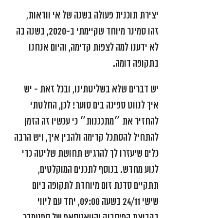
יצירת תוכנית פעולה בשנה של אי וודאות,
זהו סמינר מיוחד שקיימתי ב-2020, בשנה בה
לא ידענו למה לצפות קדימה, והיום אנחנו
בתקופה דומה.
יש דברים שלא בשליטתינו, ובכל זאת - יש
איך לנווט ספינה בים סוער! לכן, החלטתי
להחזיר את ״מתכננות״ כי עכשיו זה הזמן
להתחיל להסתכל קדימה ולהבין איך, ויש הרבה
כלים שיעזרו לך להרגיש תחושת שליטה כדי
לנוע מחדש. בנוסף לתכנים המוקלטים,
תתקיים סדנת זום מיוחדת לתקופה ביום
שישי 24/11 בשעה 09:00, יחד עם ליווי
בקבוצת הפיסבוק והוואטסאפ של ספטמבר