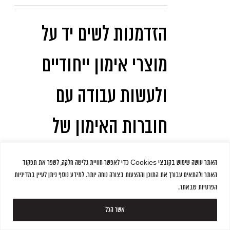
הזדמנות לשים יד על
מוצרי אימון ייחודיים
ולעשות עבודה עם
חוברות האימון של
מועדון ״מומנטום-
האתר עושה שימוש בקובצי Cookies כדי לאפשר חוויית גלישה חלקה, לשפר את תפקוד
האתר ולהתאים עבורך את התוכן וההצעות בצורה נוחה יותר. למידע נוסף ניתן לעיין במדיניות
next level״.
הפרטיות שבאתר.
אשר הכל
ערכת חוברות בתצורת