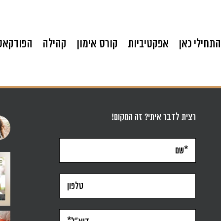
התחילי כאן
אפקטיביות
קורס אימון
קהילה
הפודקאס
רצית לדבר איתי? זה המקום!
סגרתי את הפודקאסט ״אפקטיבית״ במרץ 2022. יש כאלה ש
תשעה חודשים זו ממש נקודת ציון. יותר 
בתקופה האחרונה זו משפט
ילד על קביים, תינוקת וחום של אוגוסט- אז הלכנו על ח
אני מאמינה שלכל אחת מאיתנו יש מצפן פנ
לא היה לי חלום להיות