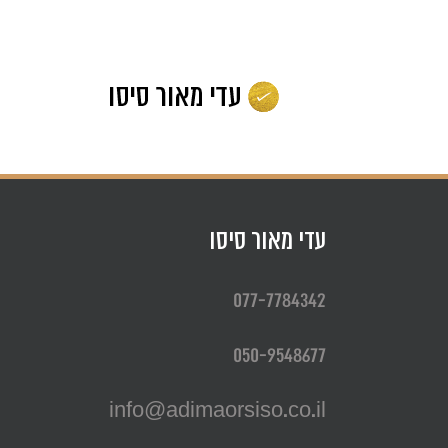
לג
תוכן
עדי מאור סיסו
077-7784342
050-9548677
info@adimaorsiso.co.il