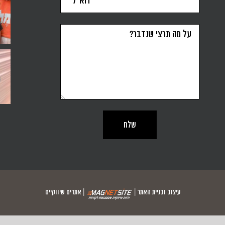
סדנה ל-6 נשים, נחשבת הצלחה או לא? זה הרבה או מעט?
יש לי שריטה קשה. שלא לומר או.סי.די. כל קפל בפולדר
שבוע חדש מתחיל ונשאלת הש
עיצוב ובניית האתר |
|
אתרים שיווקיים