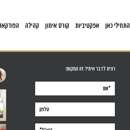
התחילי כאן
אפקטיביות
קורס אימון
קהילה
הפודקאס
רצית לדבר איתי? זה המקום!
סגרתי את הפודקאסט ״אפקטיבית״ במרץ 2022. יש כאלה ש
תשעה חודשים זו ממש נקודת ציון. יותר 
בתקופה האחרונה זו משפט
ילד על קביים, תינוקת וחום של אוגוסט- אז הלכנו על ח
אני מאמינה שלכל אחת מאיתנו יש מצפן פנ
לא היה לי חלום להיות