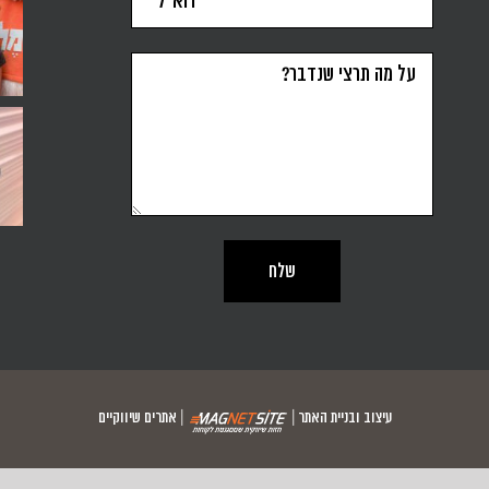
סדנה ל-6 נשים, נחשבת הצלחה או לא? זה הרבה או מעט?
יש לי שריטה קשה. שלא לומר או.סי.די. כל קפל בפולדר
שבוע חדש מתחיל ונשאלת הש
עיצוב ובניית האתר |
|
אתרים שיווקיים