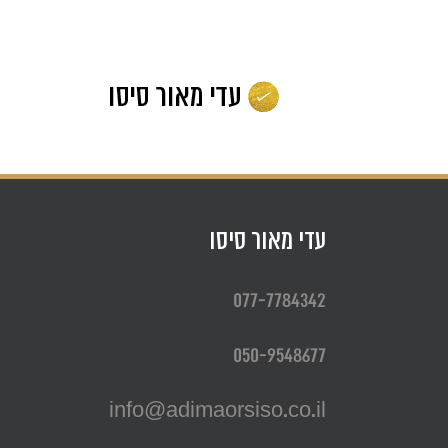
לג
תוכן
עדי מאור סיסו
077-7784342
050-9548677
info@adimaorsiso.co.il