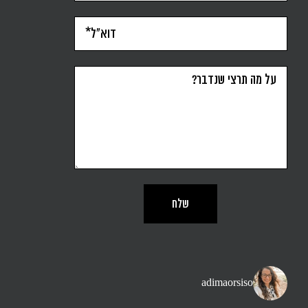
adimaorsiso