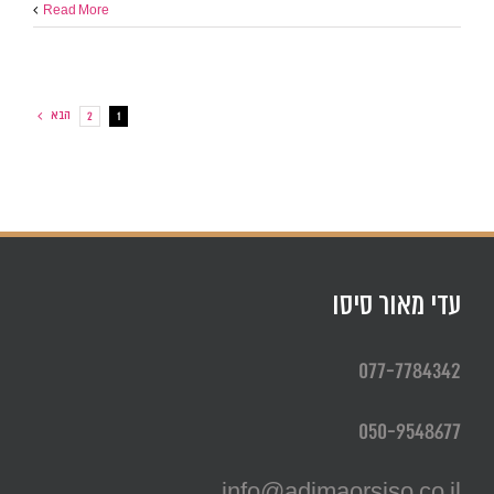
Read More
הבא
2
1
עדי מאור סיסו
077-7784342
050-9548677
info@adimaorsiso.co.il