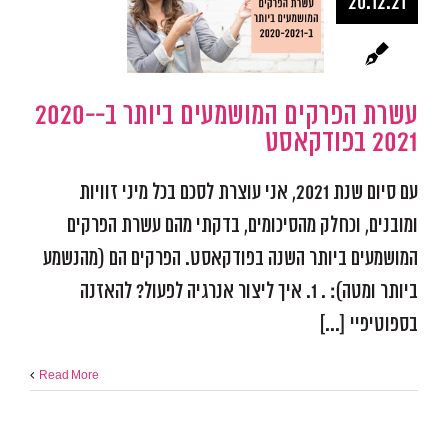
20.12.21
ב-0-2021
בפודקאס
עשרת הפרקים המושמעים ביותר ב-2020-
השראה
התפתחות אישית
אפקטיבית
2021 בפודקאסט
עם סיום שנת 2021, אני עוצרת לסכם בכל מיני זוויות
ומובנים, וכחלק מהסיכומים, בדקתי מהם עשרת הפרקים
המושמעים ביותר השנה בפודקאסט. הפרקים הם (מהנשמע
ביותר ומטה): . 1. איך ליצור אנרגיה לפעול? להאזנה
בספוטיפיי [...]
Read More