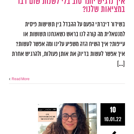
איך נרגיש יותר טוב בלי לשנות שום דבר
מכשולים
פודקאסט אפ
במציאות שלנו?
בשידור דיברתי הפעם על ההבדל בין תשישות פיסית
למנטאלית מה קורה לנו בראש כשאנחנו תשושות או
עייפות? איך השיח הזה משפיע עלינו ומה אפשר לעשות?
איך אפשר לעשות בדיוק את אותן פעולות, ולהרגיש אחרת
[...]
Read More
מיטב – למה (
10
תקיעות ובי
10.01.22
יכולות להיות