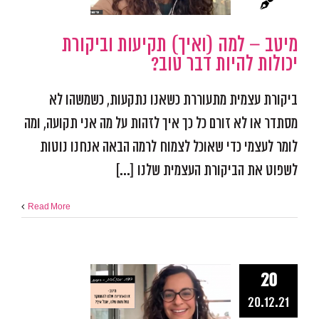
טוב?
מיטב – למה (ואיך) תקיעות וביקורת
התמודדות עם מכשולים
ה
אישית
פודקאסט אפק
יכולות להיות דבר טוב?
ביקורת עצמית מתעוררת כשאנו נתקעות, כשמשהו לא
מסתדר או לא זורם כל כך איך לזהות על מה אני תקועה, ומה
לומר לעצמי כדי שאוכל לצמוח לרמה הבאה אנחנו נוטות
לשפוט את הביקורת העצמית שלנו [...]
Read More
20
זו האחריות 
20.12.21
להתמקד בחל