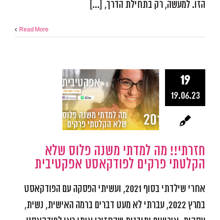
הזו. למעשה, רק בתחילת הדרך, [...]
Read More
חזרתי!! מה 
19
משנה פלוס 
19.06.23
הקלטתי פר
לפודקאס
אפקטיבי
חזרתי!! מה למדתי משנה פלוס שלא
אפקטיביות ומיקוד
התפתח
הקלטתי פרקים לפודקאסט אפקטיבית
פודקאסט אפקטיב
אחרי שילדתי בסוף 2021, ועשיתי הפסקה עם הפודקאסט
במרץ 2022, עברתי לא מעט דברים ברמה האישית, נשית,