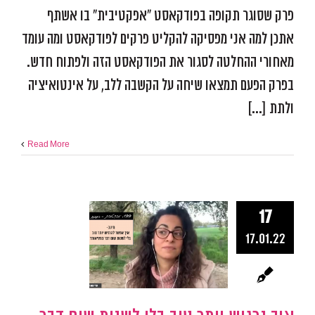
פרק שסוגר תקופה בפודקאסט "אפקטיבית" בו אשתף
אתכן למה אני מפסיקה להקליט פרקים לפודקאסט ומה עומד
מאחורי ההחלטה לסגור את הפודקאסט הזה ולפתוח חדש.
בפרק הפעם תמצאו שיחה על הקשבה ללב, על אינטואיציה
ולתת [...]
Read More
איך נרגיש יות
17
בלי לשנות 
17.01.22
דבר במציא
שלנו?
אפקטיביות ומיקוד
התמו