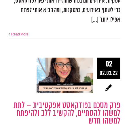
עסקית. אירועים ותובנות שהחזירו אותי כאן לפודקאסט,
כדי לשתף באירועים, במסקנות, ומה הביא אותי לפתח
אפילו יותר [...]
Read More
פרק מסכ
בפודקאס
02
אפקטיבית –
02.03.22
למשהו להסת
להקשיב ל
ולהיפתח למ
פרק מסכם בפודקאסט אפקטיבית – לתת
חדש
למשהו להסתיים, להקשיב ללב ולהיפתח
למשהו חדש
אפקטיביות ומיקוד
התפתח
פודקאסט אפקטיב