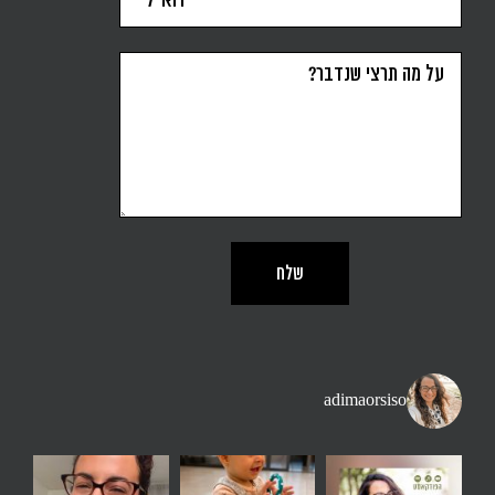
adimaorsiso
ן. יותר זמן בחוץ מאשר
נה זו משפט שאני שומעת הרבה - אני רוצה