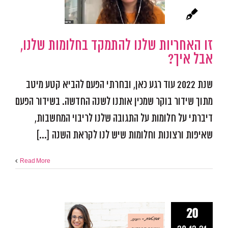
שלנו, אבל א
אפקטיביות ומיקוד
התמו
מכשולים
פודקאסט אפ
זו האחריות שלנו להתמקד בחלומות שלנו,
אבל איך?
שנת 2022 עוד רגע כאן, ובחרתי הפעם להביא קטע מיטב
מתוך שידור בוקר שמכין אותנו לשנה החדשה. בשידור הפעם
דיברתי על חלומות על התגובה שלנו לריבוי המחשבות,
שאיפות ורצונות וחלומות שיש לנו לקראת השנה [...]
Read More
עשרת הפרק
20
המושמעים ב