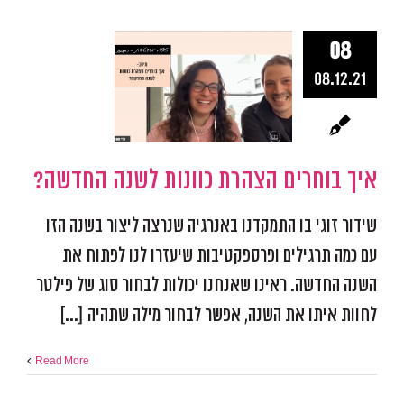
08
איך בוחרים 
08.12.21
כוונות לש
החדשה?
אפקטיביות ומיקוד
התמו
מכשולים
פודקאסט אפ
איך בוחרים הצהרת כוונות לשנה החדשה?
שידור זוגי בו התמקדנו באנרגיה שנרצה ליצור בשנה הזו
עם כמה תרגילים ופרספקטיבות שיעזרו לנו לפתוח את
השנה החדשה. ראינו שאנחנו יכולות לבחור סוג של פילטר
לחוות איתו את השנה, אפשר לבחור מילה שתהיה [...]
Read More