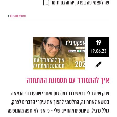
פה לעצמי פה בפרק, יהווה גם חומר [...]
Read More
19
איך להתמוד
19.06.23
תסמונת המת
אפקטיביות ומיקוד
התפתח
פודקאסט אפקטיב
איך להתמודד עם תסמונת המתחזה
פרק שישב לי בראש כבר כמה זמן ואחרי שהעברתי הרצאה
בנושא לאחרונה, החלטתי להפוך את עיקרי הדברים לפרק,
כולל כרגיל, שיתופים מהחיים שלי - כי אני לא חפה מהתופעה