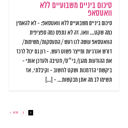
סיכום ביניים משבועיים ללא
וואטסאפ
סיכום ביניים משבועיים ללא וואטסאפ: - לא להאמין
כמה שקט... וואו. זה לא נתפס כמה ספציפית
הוואטסאפ עושה לנו רעש / התעסקות/ משימות/
דורש אנרגיות ומייצר פשוט רעש. - רון גם יכול לרכז
את ההודעות מהגן/ בי״ס/ חטיבה ולעדכן אותי -
ביקשתי הזדמנות ושקט לחשוב - וקיבלתי. אז
תשימו לב מה אתן מבקשות... - [...]
הבא
2
1