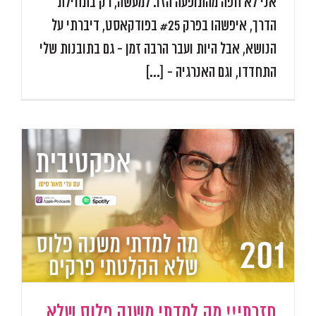
אני לא חפה מהתופעה הזו. למעשה, רק בתחילת
הדרך, איפשהו בפרק #25 בפודקאסט, דיברתי על
הנושא, אבל היות ועבר הרבה זמן - גם בתובנות שלי
התחדדו, וגם האנרגיה - [...]
חזרתי!! מה למדתי משנה פלוס שלא