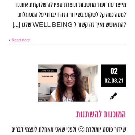
מייצר עוד ועוד מחשבות ונוצרת ספירלה שלוקחת אותנו
למטה כמה קל לשקוע בשידור הזה דיברתי על המסוגלות
להתאושש ואיך זה קשור ל WELL BEING שלנו [...]
Read More
02
02.08.21
המוכנות להש
אפקטיביות ומיקוד
התמו
מכשולים
פודקאסט אפ
המוכנות להשתנות
שידור פוסט יומולדת 🙂 ולפני שאני מאחלת לעצמי דברים