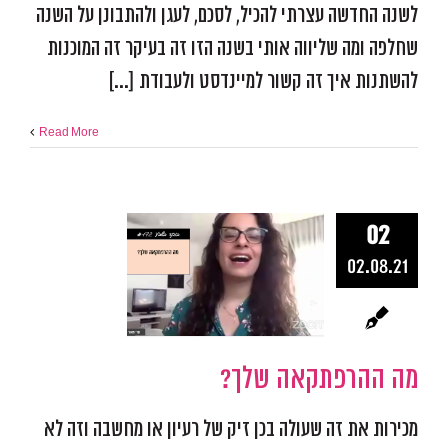
לשנה החדשה עצרתי להכיל, לסכם, לעגן ולהתבונן על השנה
שחלפה ומה שליווה אותי בשנה הזו זה בעיקר זה המוכנות
להשתנות איך זה קשור למיינדסט ולעבודת [...]
Read More
02
מה ההרפתק
02.08.21
שלך?
אפקטיביות ומיקוד
התמו
מכשולים
פודקאסט אפ
מה ההרפתקאה שלך?
מכירות את זה שעולה בכן זיק של רעיון או מחשבה וזה לא