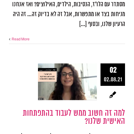
מסתדר עם הלו"ז, הנסיבות, הילדים, האילוצים? ואז אנחנו
מניחות בצד או מתפשרות, אבל זה לא בדיוק זה… זה היה
הרעיון שלנו, ובסוף [...]
Read More
02
למה זה חשוב
02.08.21
לעבוד בהתפ
האישית של
אפקטיביות ומיקוד
התמו
מכשולים
פודקאסט אפ
למה זה חשוב ממש לעבוד בהתפתחות
האישית שלנו?