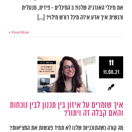
את מיכלי האנרגיה שלנו? 3 המיכלים - פיזית, מנטלית
ורגשית איך אדע איזה מיכל דורש מילוי? [...]
Read More
איך שומרים
11
איזון בין תכ
11.08.21
לבין נוכחות 
קבלה זה וית
איך שומרים על איזון בין תכנון לבין נוכחות
אפקטיביות ומיקוד
התמו
מכשולים
פודקאסט אפ
והאם קבלה זה ויתור?
מה קורה כשהתוכניות שלנו לא תמיד פוגשות את המציאות?