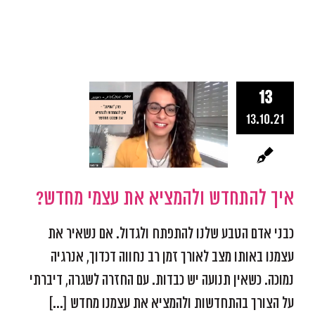
13
איך להתח
13.10.21
ולהמציא את 
מחדש?
אפקטיביות ומיקוד
התמו
מכשולים
פודקאסט אפ
איך להתחדש ולהמציא את עצמי מחדש?
כבני אדם הטבע שלנו להתפתח ולגדול. אם נשאיר את
עצמנו באותו מצב לאורך זמן רב נחווה דכדוך, אנרגיה
נמוכה. כשאין תנועה יש כבדות. עם החזרה לשגרה, דיברתי
על הצורך בהתחדשות ולהמציא את עצמנו מחדש [...]