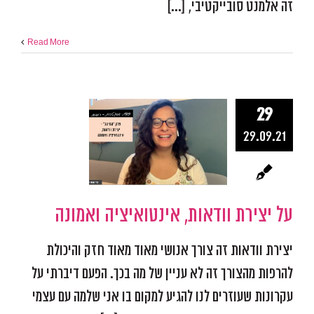
זה אלמנט סובייקטיבי, [...]
Read More
29
על יצירת ווד
29.09.21
אינטואיצ
ואמונה
אפקטיביות ומיקוד
התמו
מכשולים
פודקאסט אפ
על יצירת וודאות, אינטואיציה ואמונה
יצירת וודאות זה צורך אנושי מאוד מאוד חזק והיכולת
להרפות מהצורך זה לא עניין של מה בכך. הפעם דיברתי על
עקרונות שעוזרים לנו להגיע למקום בו אני שלמה עם עצמי