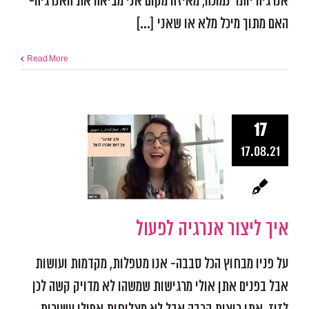
אנרגיה יותר נמוכה, מאיזה מקום אני מביאה את האנרגיה-
האם מתוך מיכל מלא או שאני [...]
Read More
17
איך ליצור אנ
17.08.21
לפעול
אפקטיביות ומיקוד
התמו
מכשולים
פודקאסט אפ
איך ליצור אנרגיה לפעול
על פניו מבחוץ הכל סבבה- אנו מטפלות, מקדמות ועושות
אבל בפנים אתן אולי מרגישות שמשהו לא מדויק קשה לכן