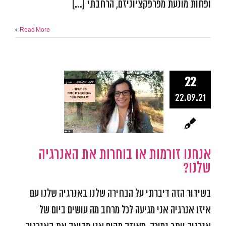
ופחות מונעת מפרפקציוניזם, הרחבתי [...]
Read More
22
אנחנו זורמו
22.09.21
בוחרות א
האנרגיה של
אפקטיביות ומיקוד
התמו
מכשולים
פודקאסט אפ
אנחנו זורמות או בוחרות את האנרגיה
שלנו?
בשידור הזה דיברתי על הבחירה שלנו באנרגיה שלנו עם
איזו אנרגיה אני מגיעה לכל מרחב מה עושים ביום של