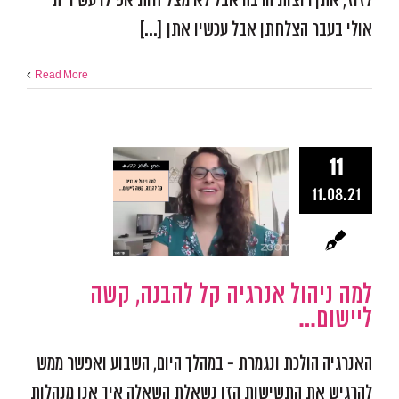
לזוז, אתן רוצות הרבה אבל לא מצליחות אפילו עשירית
אולי בעבר הצלחתן אבל עכשיו אתן [...]
Read More
11
למה ניהול אנ
11.08.21
קל להבנה, 
ליישום…
אפקטיביות ומיקוד
התמו
מכשולים
פודקאסט אפ
למה ניהול אנרגיה קל להבנה, קשה
ליישום…
האנרגיה הולכת ונגמרת - במהלך היום, השבוע ואפשר ממש
להרגיש את התשישות הזו נשאלת השאלה איך אנו מנהלות