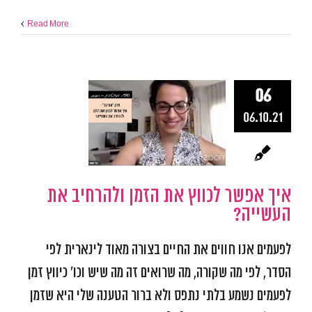
Read More
06
איך אפשר לכ
06.10.21
את הזמן ולה
את העשיי
אפקטיביות ומיקוד
התמו
מכשולים
פודקאסט אפ
איך אפשר לכווץ את הזמן ולהרחיב את
העשייה?
לפעמים אנו חווים את החיים בצורה מאוד לינארית לפי
הסדר, לפי מה שקורה, מה שרואים זה מה שיש וכו' כיווץ זמן
לפעמים נשמע בלתי נתפס ולא ברור הטענה שלי היא שזמן