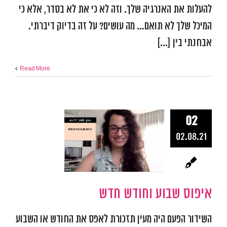
להעלות את האנרגיה שלך. וזה לא כי את לא בסדר, אלא כי
המיכל שלך לא תואם… מה עושים? על זה בדיוק דיברתי.
אבחנתי בין [...]
Read More
02
איפוס שבוע 
02.08.21
חדש
אפקטיביות ומיקוד
התמו
מכשולים
פודקאסט אפ
איפוס שבוע וחודש חדש
השידור הפעם היה מעין תזכורת לאפס את החודש או השבוע