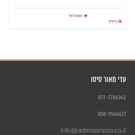
הוספה לסל
פרטים
עדי מאור סיסו
077-7784342
050-9548677
info@adimaorsiso.co.il