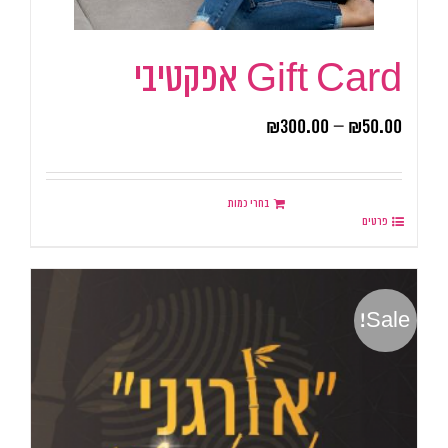
Gift Card אפקטיבי
₪
300.00
–
₪
50.00
בחרי כמות
פרטים
Sale!