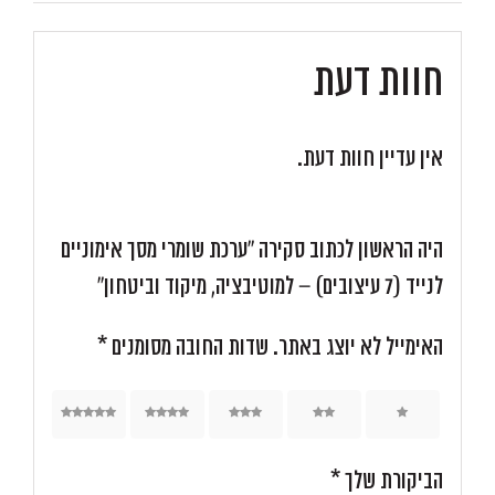
(7
עיצובים)
חוות דעת
-
למוטיבציה,
מיקוד
אין עדיין חוות דעת.
וביטחון
היה הראשון לכתוב סקירה “ערכת שומרי מסך אימוניים
לנייד (7 עיצובים) – למוטיבציה, מיקוד וביטחון”
האימייל לא יוצג באתר.
שדות החובה מסומנים
*
5
4
3
2
1
הביקורת שלך
*