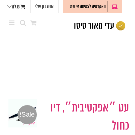
לג
החשבון שלי
האקדמיה לצמיחה אישית
עגלה
תוכן
עט ״אפקטיבית״, דיו
Sale!
כחול