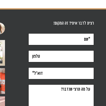
רצית לדבר איתי? זה המקום!
סגרתי את הפודקאסט ״אפקטיבית״ במרץ 2022. יש כאלה ש
תשעה חודשים זו ממש נקודת ציון. יותר 
בתקופה האחרונה זו משפט
ילד על קביים, תינוקת וחום של אוגוסט- אז הלכנו על ח
אני מאמינה שלכל אחת מאיתנו יש מצפן פנ
לא היה לי חלום להיות
סדנה ל-6 נשים, נחשבת הצלחה או לא? זה הרבה או מעט?
יש לי שריטה קשה. שלא לומר או.סי.די. כל קפל בפולדר
שבוע חדש מתחיל ונשאלת הש