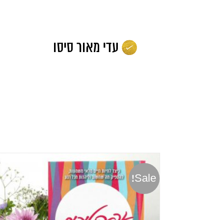
לג
תוכן
Sale!