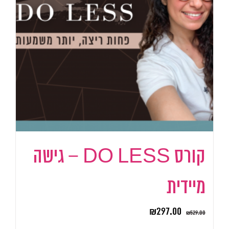
קורס DO LESS – גישה
מיידית
₪
297.00
₪
529.00