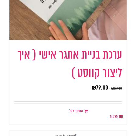
ערכת בניית אתגר אישי ( איך
ליצור קווסט )
₪
79.00
₪
297.00
הוספה לסל
פרטים