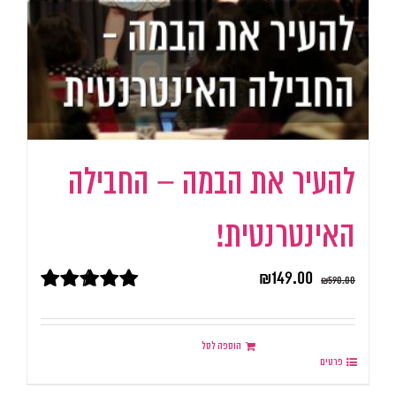
להעיר את הבמה – החבילה
האינטרנטית!
₪
149.00
₪
590.00
דורג
5.00
מתוך 5
הוספה לסל
פרטים