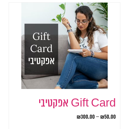
Gift Card אפקטיבי
₪
300.00
–
₪
50.00