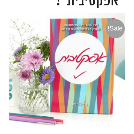
״אפקטיבית״!
Sale!