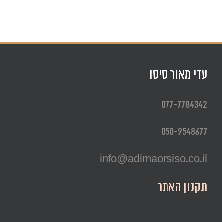
עדי מאור סיסו
077-7784342
050-9548677
info@adimaorsiso.co.il
תקנון האתר