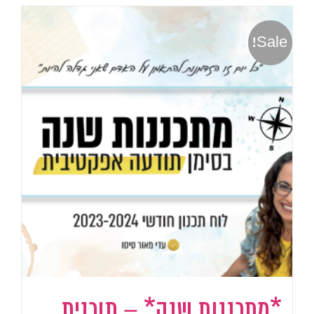
Sale!
*מתכננות שנה* – תוכנית