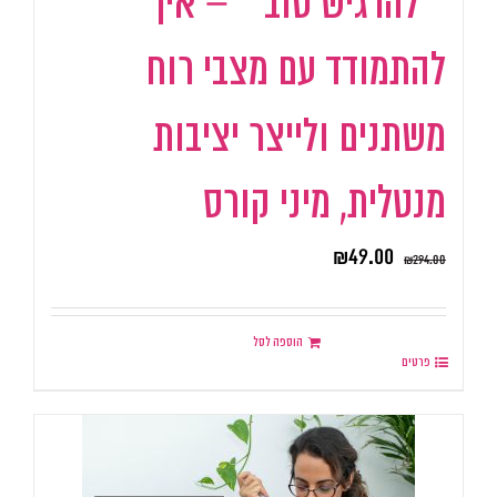
״להרגיש טוב״ – איך
להתמודד עם מצבי רוח
משתנים ולייצר יציבות
מנטלית, מיני קורס
₪
49.00
₪
294.00
הוספה לסל
פרטים