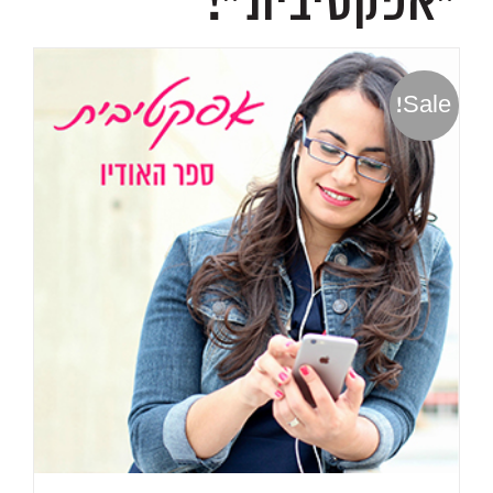
״אפקטיבית״!
Sale!