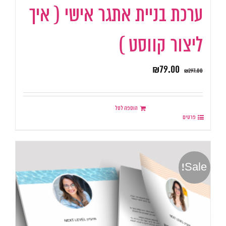
ערכת בניית אתגר אישי ( איך
ליצור קווסט )
₪
79.00
₪
297.00
הוספה לסל
פרטים
Sale!