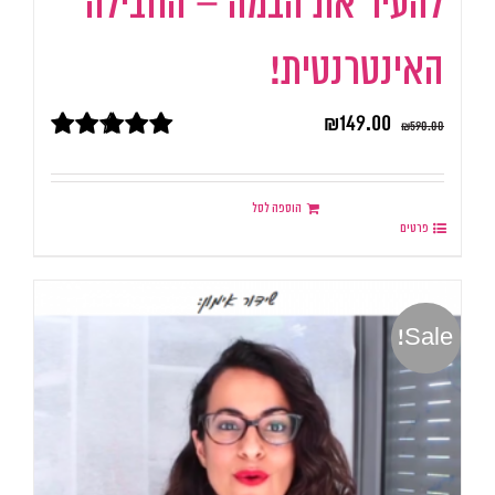
להעיר את הבמה – החבילה
האינטרנטית!
₪
149.00
₪
590.00
דורג
5.00
מתוך 5
הוספה לסל
פרטים
Sale!