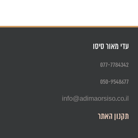
עדי מאור סיסו
077-7784342
050-9548677
info@adimaorsiso.co.il
תקנון האתר