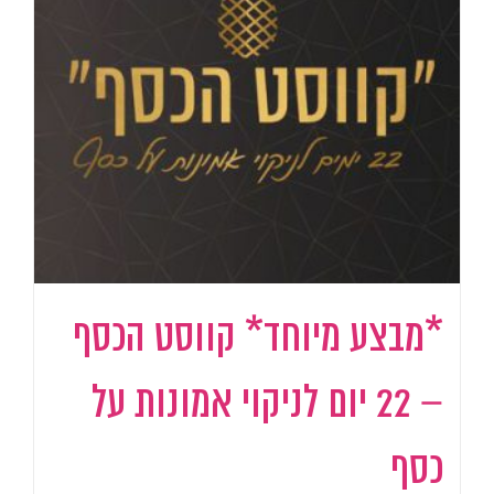
*מבצע מיוחד* קווסט הכסף
– 22 יום לניקוי אמונות על
כסף