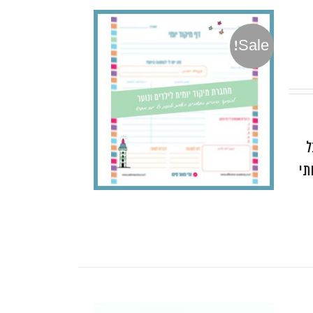
Sale!
ל
תי