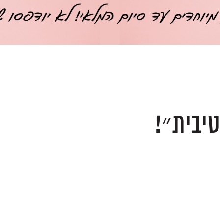
יבית״!