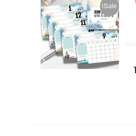
Sale!
ך