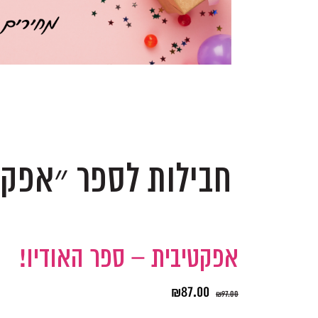
.
.
חבילות לספר ״אפקט
אפקטיבית – ספר האודיו!
₪
87.00
₪
97.00