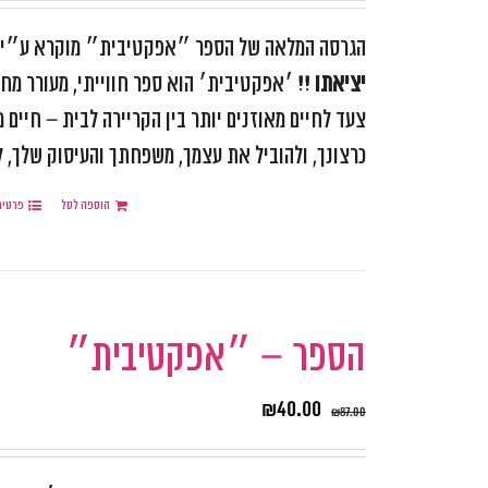
הגרסה המלאה של הספר ״אפקטיבית״ מוקרא ע״י ומ
יציאתו !!
׳אפקטיבית׳ הוא ספר חווייתי, מעורר מחש
צעד לחיים מאוזנים יותר בין הקריירה לבית – חיים
כרצונך, ולהוביל את עצמך, משפחתך והעיסוק שלך, למ
הוספה לסל
פרטים
הספר – ״אפקטיבית״
₪
40.00
₪
87.00