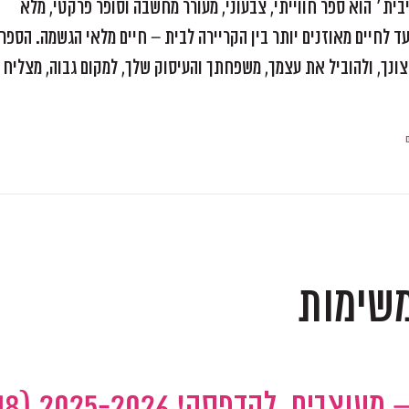
ת׳ הוא ספר חווייתי, צבעוני, מעורר מחשבה וסופר פרקטי, מלא
ד לחיים מאוזנים יותר בין הקריירה לבית – חיים מלאי הגשמה. הספר
צונך, ולהוביל את עצמך, משפחתך והעיסוק שלך, למקום גבוה, מצליח
משימות
חודשי השנה לתכנון ומיקוד – מעוצבים, להדפסה! 6