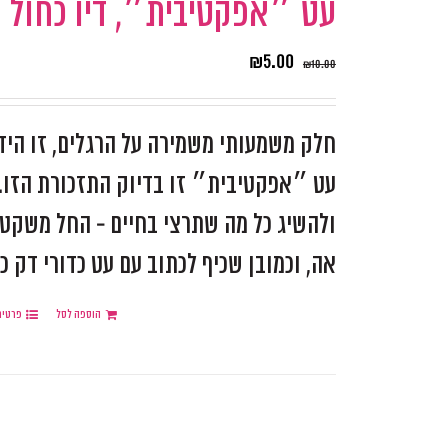
עט ״אפקטיבית״, דיו כחול
₪
5.00
₪
10.00
חלק משמעותי משמירה על הרגלים, זו היד
עט ״אפקטיבית״ זו בדיוק התזכורת הזו. 
ולהשיג כל מה שתרצי בחיים - החל משקט נ
אה, וכמובן שכיף לכתוב עם עט כדורי דק כ
הוספה לסל
פרטים
.