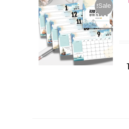
Sale!
ך