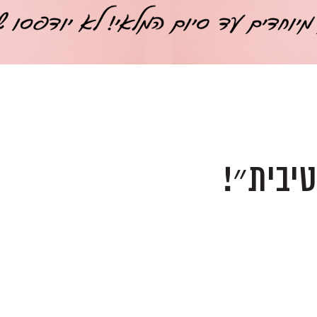
יבית״!