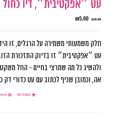
עט ״אפקטיבית״, דיו כחול
₪
5.00
₪
10.00
חלק משמעותי משמירה על הרגלים, זו היד
עט ״אפקטיבית״ זו בדיוק התזכורת הזו. 
ולהשיג כל מה שתרצי בחיים - החל משקט נ
אה, וכמובן שכיף לכתוב עם עט כדורי דק כ
הוספה לסל
פרטים
.