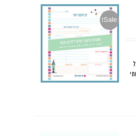
Sale!
ל
תי