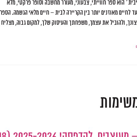
ת׳ הוא ספר חווייתי, צבעוני, מעורר מחשבה וסופר פרקטי, מלא
ד לחיים מאוזנים יותר בין הקריירה לבית – חיים מלאי הגשמה. הספר
צונך, ולהוביל את עצמך, משפחתך והעיסוק שלך, למקום גבוה, מצליח
משימות
חודשי השנה לתכנון ומיקוד – מעוצבים, להדפסה! 6