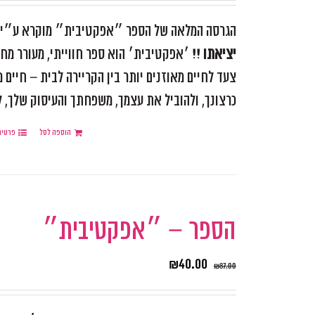
הגרסה המלאה של הספר ״אפקטיבית״ מוקרא ע״י ומ
יציאתו !!
׳אפקטיבית׳ הוא ספר חווייתי, מעורר מחש
צעד לחיים מאוזנים יותר בין הקריירה לבית – חיים
כרצונך, ולהוביל את עצמך, משפחתך והעיסוק שלך, למ
הוספה לסל
פרטים
הספר – ״אפקטיבית״
₪
40.00
₪
87.00