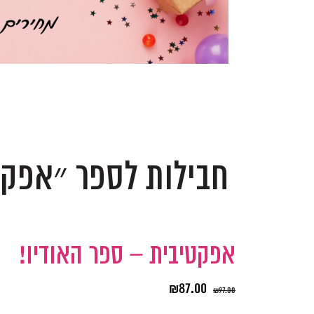
.
.
חבילות לספר ״אפקט
אפקטיבית – ספר האודיו!
₪
87.00
₪
97.00