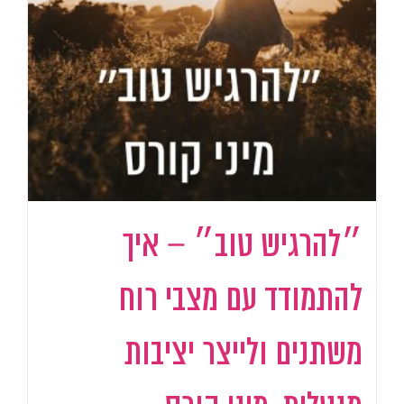
״להרגיש טוב״ – איך
להתמודד עם מצבי רוח
משתנים ולייצר יציבות