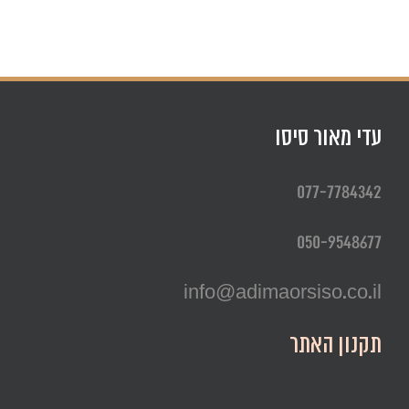
עדי מאור סיסו
077-7784342
050-9548677
info@adimaorsiso.co.il
תקנון האתר