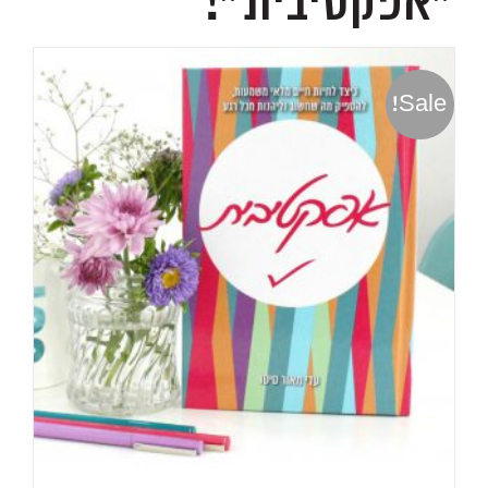
״אפקטיבית״!
Sale!