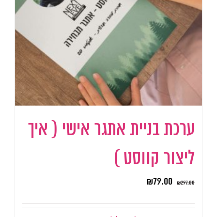
ערכת בניית אתגר אישי ( איך
ליצור קווסט )
₪
79.00
₪
297.00