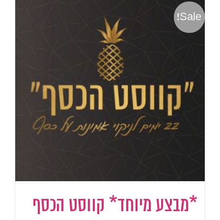
Sale!
*מבצע מיוחד* קווסט הכסף