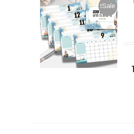
Sale!
ך