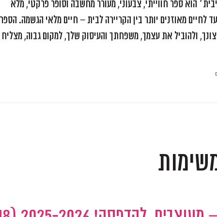
ת׳ הוא ספר חווייתי, צבעוני, מעורר מחשבה וסופר פרקטי, מלא
ד לחיים מאוזנים יותר בין הקריירה לבית – חיים מלאי הגשמה. הספר
צונך, ולהוביל את עצמך, משפחתך והעיסוק שלך, למקום גבוה, מצליח
משימות
חודשי השנה לתכנון ומיקוד – מעוצבים, להדפסה! 6