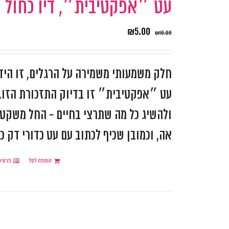
עט ״אפקטיבית״, דיו כחול
₪
5.00
₪
10.00
חלק משמעותי משמירה על הרגלים, זו היד
עט ״אפקטיבית״ זו בדיוק התזכורת הזו. 
ולהשיג כל מה שתרצי בחיים - החל משקט נ
אה, וכמובן שכיף לכתוב עם עט כדורי דק כ
הוספה לסל
פרטים
.