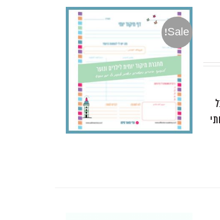
Sale!
ל
תי