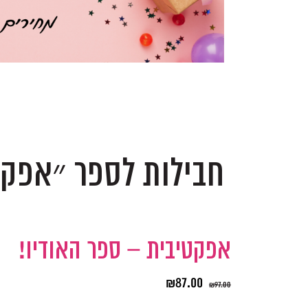
.
.
חבילות לספר ״אפקט
אפקטיבית – ספר האודיו!
₪
87.00
₪
97.00