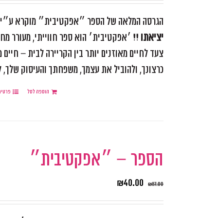
הגרסה המלאה של הספר ״אפקטיבית״ מוקרא ע״י ומ
יציאתו !!
׳אפקטיבית׳ הוא ספר חווייתי, מעורר מחש
צעד לחיים מאוזנים יותר בין הקריירה לבית – חיים
כרצונך, ולהוביל את עצמך, משפחתך והעיסוק שלך, למ
הוספה לסל
פרטים
הספר – ״אפקטיבית״
₪
40.00
₪
87.00