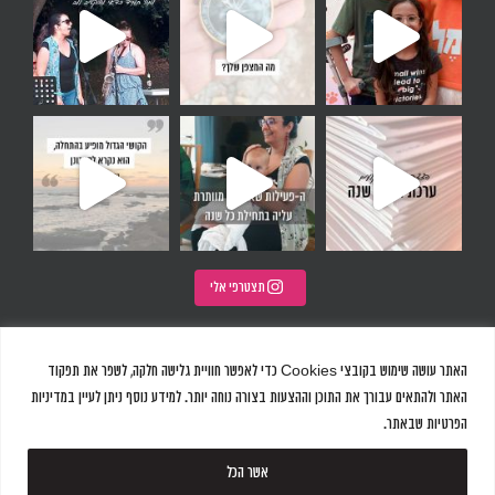
ולדר
 ונשאלת השאלה, איך את בוחרת להתחיל א
תצטרפי אלי
האתר עושה שימוש בקובצי Cookies כדי לאפשר חוויית גלישה חלקה, לשפר את תפקוד
האתר ולהתאים עבורך את התוכן וההצעות בצורה נוחה יותר. למידע נוסף ניתן לעיין במדיניות
הפרטיות שבאתר.
עיצוב ובניית האתר |
|
אתרים שיווקיים
אשר הכל