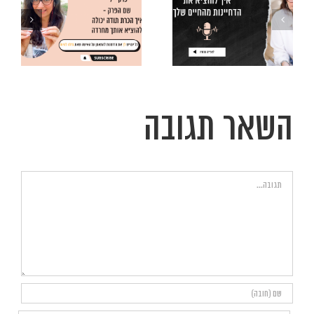
א
להעלים את
הדחיינות
מהחיים שלך
השאר תגובה
הערה