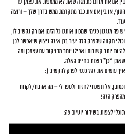
בין אם את מדוכדכת מזה שאת לא מממשת את עצמך עד
הסוף, או בין אם את כבר מתקדמת ממש בדרך שלך – ורוצה
עוד.
יש פה מנגנון פנימי שמכוון אותנו כל הזמן אם רק נקשיב לו,
וכולי תקווה שהפרק הזה יעיר בכן איזה ניצוץ שיאפשר לכן
להיות יותר קשובות ואפילו יותר מדויקות עם עצמכן ומה
שאתן *כן* רוצות בחיים האלה.
איך עושים את זה? כנסי לפרק להקשיב (:
וכמובן, אל תשכחי לחזור ולספר לי – מה אהבת/ לקחת
מהפרק הזה!
תוכלי לצפות בשידור יוטיוב פה: