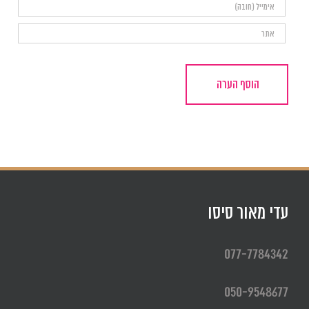
עדי מאור סיסו
077-7784342
050-9548677