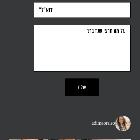
adimaorsiso
ן. יותר זמן בחוץ מאשר
נה זו משפט שאני שומעת הרבה - אני רוצה