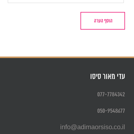
עדי מאור סיסו
077-7784342
050-9548677
info@adimaorsiso.co.il