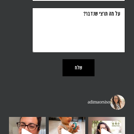
adimaorsiso
ן. יותר זמן בחוץ מאשר
נה זו משפט שאני שומעת הרבה - אני רוצה