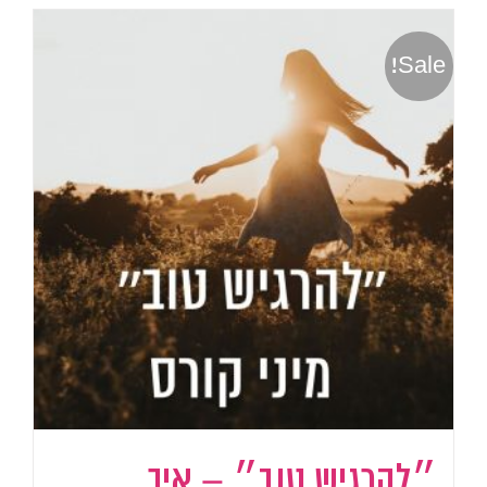
Sale!
״להרגיש טוב״ – איך