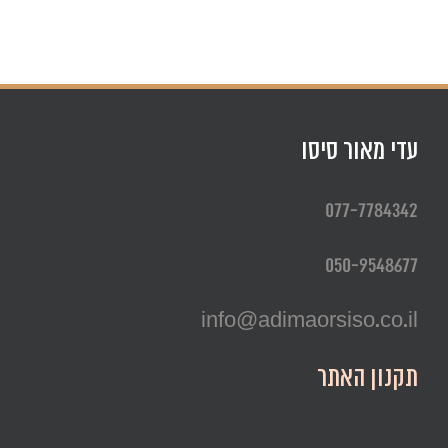
עדי מאור סיסו
077-7784342
050-9548677
info@adimaorsiso.co.il
תקנון האתר