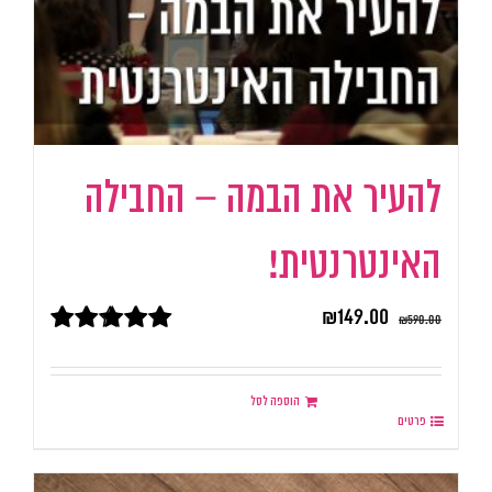
להעיר את הבמה – החבילה
האינטרנטית!
₪
149.00
₪
590.00
דורג
5.00
מתוך 5
הוספה לסל
פרטים