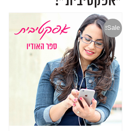
״אפקטיבית״!
Sale!