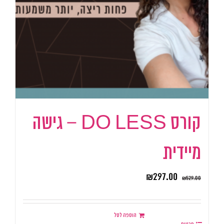
קורס DO LESS – גישה
מיידית
₪
297.00
₪
529.00
הוספה לסל