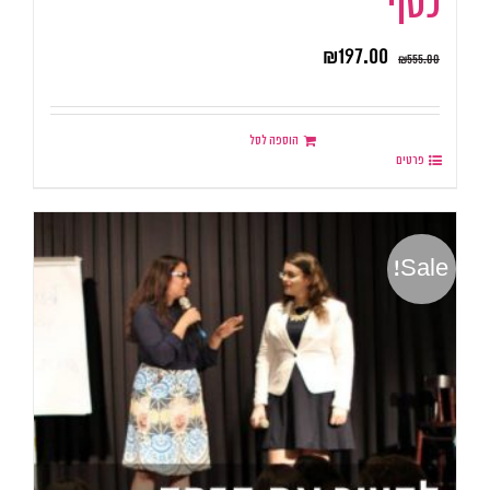
כסף
₪
197.00
₪
555.00
הוספה לסל
פרטים
Sale!