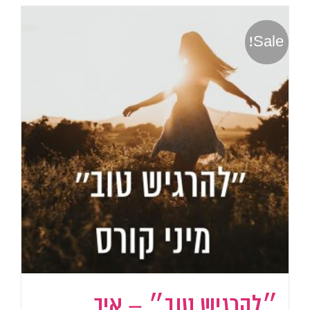
Sale!
״להרגיש טוב״ – איך