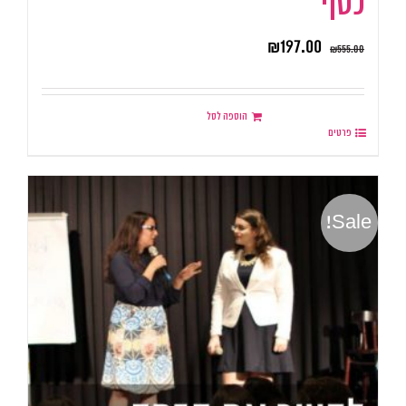
כסף
₪
197.00
₪
555.00
הוספה לסל
פרטים
Sale!