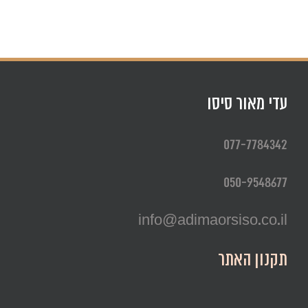
עדי מאור סיסו
077-7784342
050-9548677
info@adimaorsiso.co.il
תקנון האתר