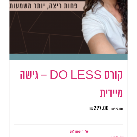
קורס DO LESS – גישה
מיידית
₪
297.00
₪
529.00
הוספה לסל