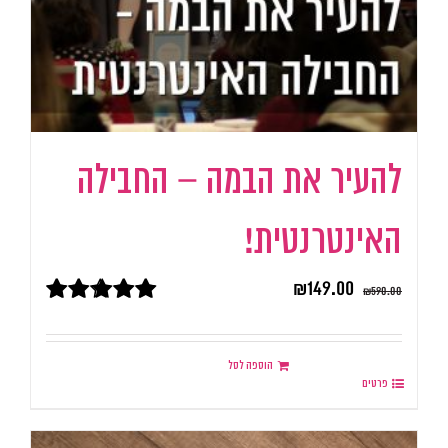
להעיר את הבמה – החבילה
האינטרנטית!
₪
149.00
₪
590.00
דורג
5.00
מתוך 5
הוספה לסל
פרטים