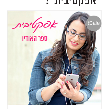
״אפקטיבית״!
Sale!