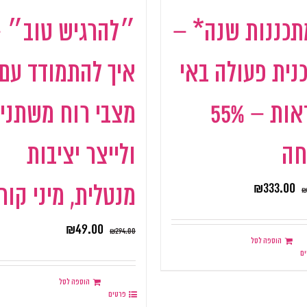
תכננות שנה* –
״להרגיש טוב״ 
נית פעולה באי
איך להתמודד עם
וודאות – 55%
מצבי רוח משתני
חה
ולייצר יציבות
₪
333.00
מנטלית, מיני קור
₪
₪
49.00
₪
294.00
הוספה לסל
ם
הוספה לסל
פרטים