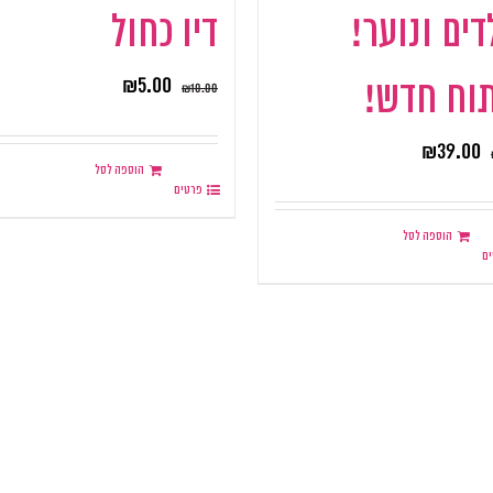
דים ונוער!
דיו כחול
₪
5.00
וח חדש!
₪
10.00
₪
39.00
הוספה לסל
פרטים
הוספה לסל
ם