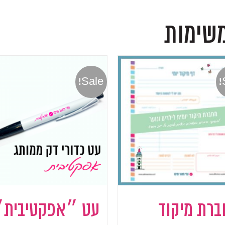
משימות
Sale!
רת מיקוד
עט ״אפקטיבית״