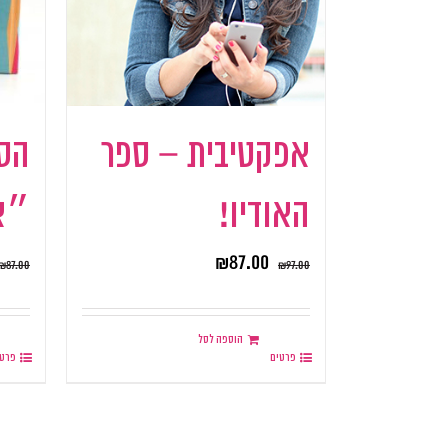
אפקטיבית – ספר
הס
האודיו!
״א
₪
87.00
₪
87.00
₪
97.00
הוספה לסל
פרטים
פרטי
.