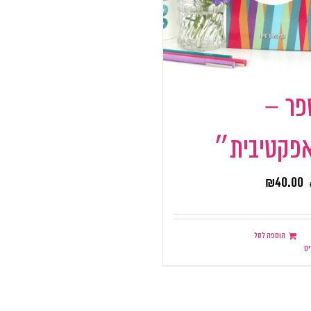
פר –
פקטיבית״
₪
40.00
הוספה לסל
ם