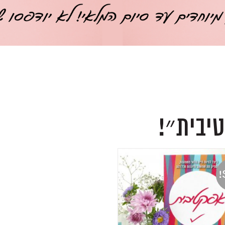
יבית״!