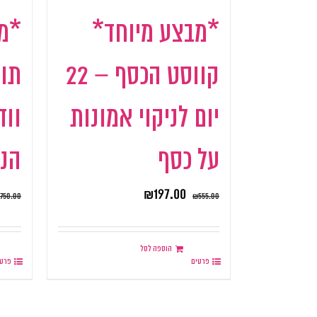
*מבצע מיוחד*
*מ
קווסט הכסף – 22
תוכ
יום לניקוי אמונות
על כסף
הנ
₪
197.00
750.00
₪
555.00
הוספה לסל
פרטים
פרטי