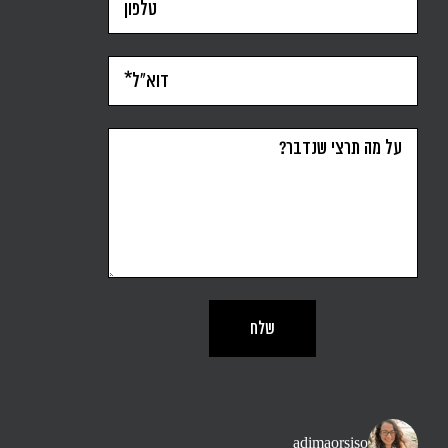
adimaorsiso