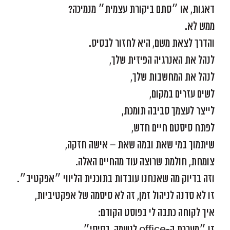
דאגות, או ״סתם ביקורת עצמית״ מנמיכה?
ממש לא.
והדרך לצאת משם, היא לחזור לבסיס.
לנהל את האנרגיה הפיזית שלך,
לנהל את המחשבות שלך,
לשים עזרים במקום,
לייצר לעצמך סביבה תומכת,
לפתח סיסטם חיים חדש,
שיתמוך במי שאת ובמה שאת – אישה חזקה,
צומחת, חולמת שרוצה עוד מהחיים האלה.
וזה בדיוק מה שאנחנו עובדות בתוכנית הליווי ״אפקטיב״.
זו לא סדנה לניהול זמן, זה לא סיסמה של אפקטיביות,
איך לקוחה כתבה לי בפוסט הקודם:
זו ״מערכת ה-office לנשמה, בסיסי״.