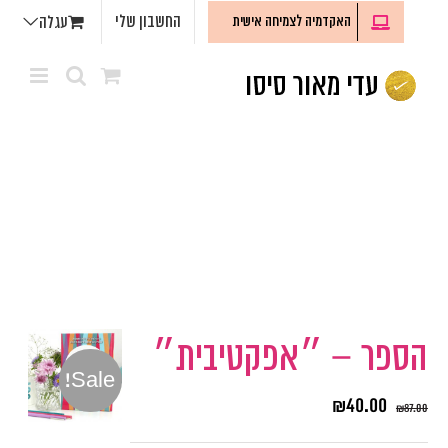
לג
החשבון שלי
האקדמיה לצמיחה אישית
עגלה
תוכן
הספר – ״אפקטיבית״
Sale!
₪
40.00
₪
87.00