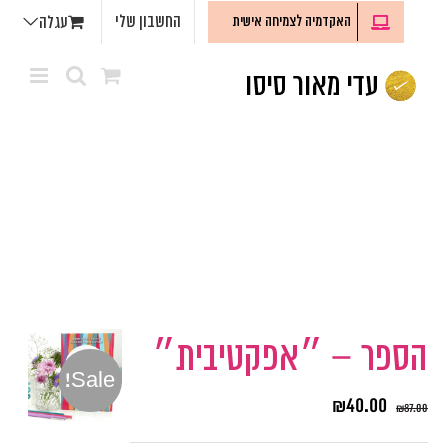
לג
החשבון שלי
האקדמיה לצמיחה אישית
עגלה
תוכן
הספר – ״אפקטיבית״
Sale!
₪
40.00
₪
87.00