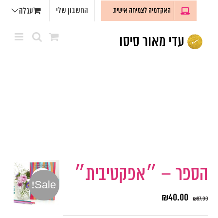
לג
החשבון שלי
האקדמיה לצמיחה אישית
עגלה
תוכן
הספר – ״אפקטיבית״
Sale!
₪
40.00
₪
87.00