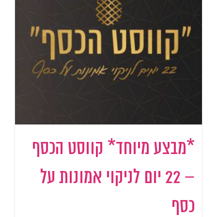
*מבצע מיוחד* קווסט הכסף
– 22 יום לניקוי אמונות על
כסף