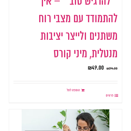
״להרגיש טוב״ – איך
להתמודד עם מצבי רוח
משתנים ולייצר יציבות
מנטלית, מיני קורס
₪
49.00
₪
294.00
הוספה לסל
פרטים