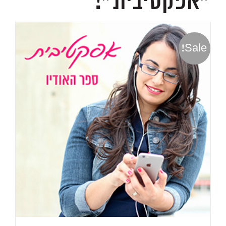
״אפקטיבית״!
Sale!