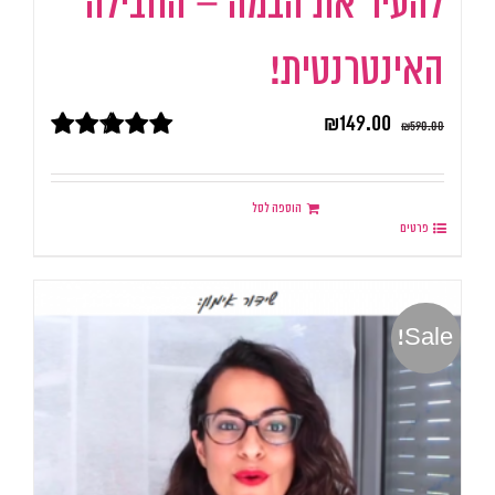
להעיר את הבמה – החבילה
האינטרנטית!
₪
149.00
₪
590.00
דורג
5.00
מתוך 5
הוספה לסל
פרטים
Sale!