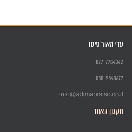
עדי מאור סיסו
077-7784342
050-9548677
info@adimaorsiso.co.il
תקנון האתר