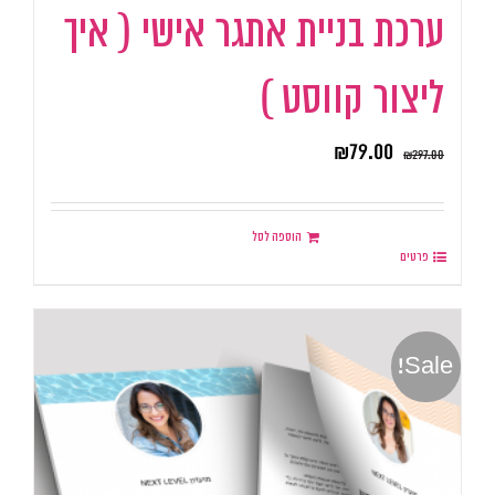
ערכת בניית אתגר אישי ( איך
ליצור קווסט )
₪
79.00
₪
297.00
הוספה לסל
פרטים
Sale!