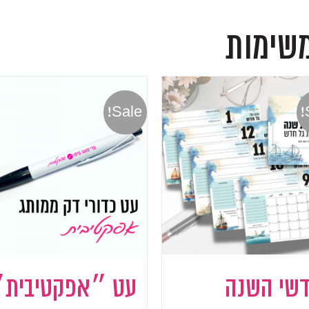
משימות
Sale!
דשי השנה
עט ״אפקטיבית״