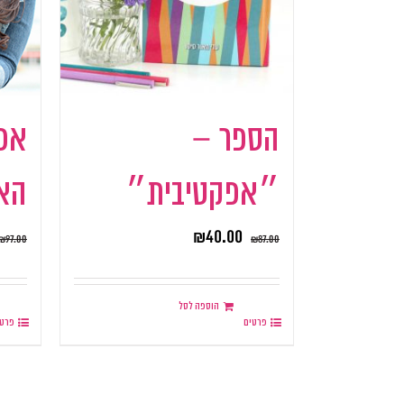
הספר –
אפ
״אפקטיבית״
האו
₪
40.00
₪
97.00
₪
87.00
הוספה לסל
פרטים
פרטי
.