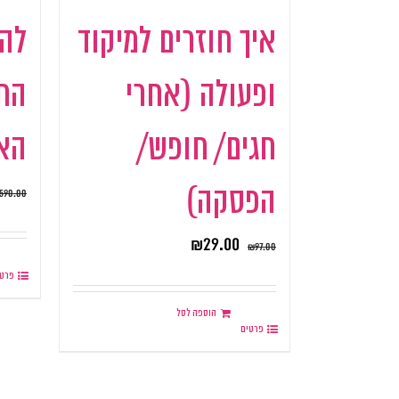
איך חוזרים למיקוד
לה
ופעולה (אחרי
הח
חגים/ חופש/
האי
הפסקה)
590.00
₪
29.00
₪
97.00
פרטי
הוספה לסל
פרטים