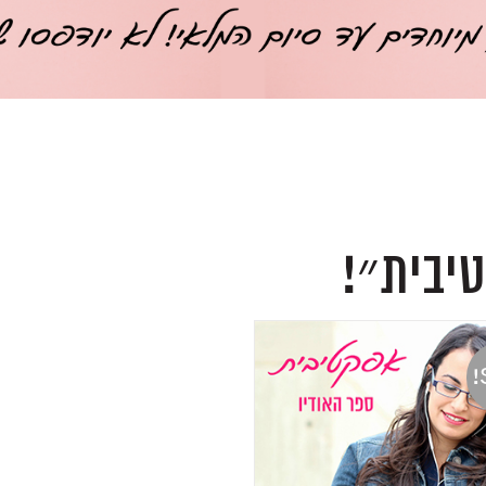
יבית״!