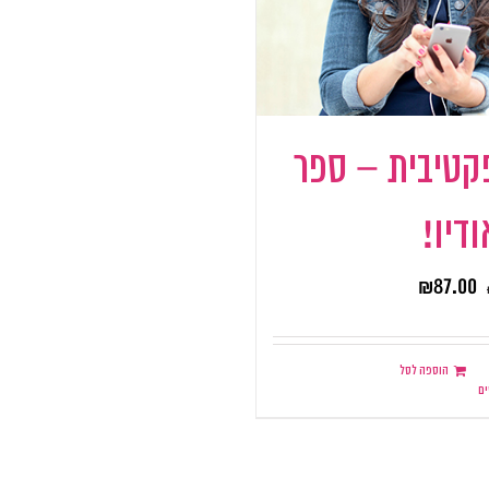
קטיבית – ספר
דיו!
₪
87.00
הוספה לסל
ם