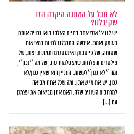
לא חבל על המתנה היקרה הזו
שקיבלנו?
יש לנו צ׳אנס אחד בחיים האלה! בואו נחייה אותם
בעומק ואמת. איכשהו התרגלנו לחיות במציאות
שטוחה. של פייסבוק ואינסטגרם ותמונות יפות, של
פילטרים והצלחות שמצטלמות טוב, של מה ״נכון״,
ומה ״לא נכון״לעשות. העניין הוא שאין נכון/לא
נכון. יש את מי שאתן. ומה שכל אחת מביאה
למרחבים השונים שלה. האם אתן מביאות את עצמכן
עם [...]