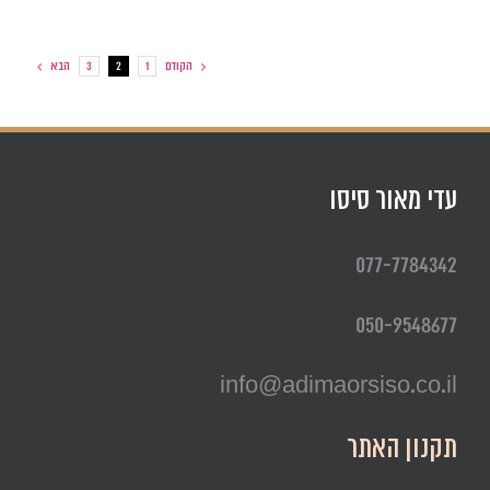
הקודם
הבא
3
2
1
עדי מאור סיסו
077-7784342
050-9548677
info@adimaorsiso.co.il
תקנון האתר