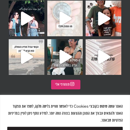
על ח
 מצפן פנימי שקיים בתו
 חלום להיות חלק מהרכב. לא הייתי חלק מחבו
ולדר
 ונשאלת השאלה, איך את בוחרת להתחיל א
תצטרפי אלי
האתר עושה שימוש בקובצי Cookies כדי לאפשר חוויית גלישה חלקה, לשפר את תפקוד
האתר ולהתאים עבורך את התוכן וההצעות בצורה נוחה יותר. למידע נוסף ניתן לעיין במדיניות
הפרטיות שבאתר.